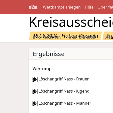
Wettkampf anlegen
Hilfe
Über fe
Kreisaussche
15.06.2024 - Hohen Viecheln
Er
Informationen
Mannschaften
Star
Ergebnisse
Wertung
Löschangriff Nass - Frauen
Löschangriff Nass - Jugend
Löschangriff Nass - Männer