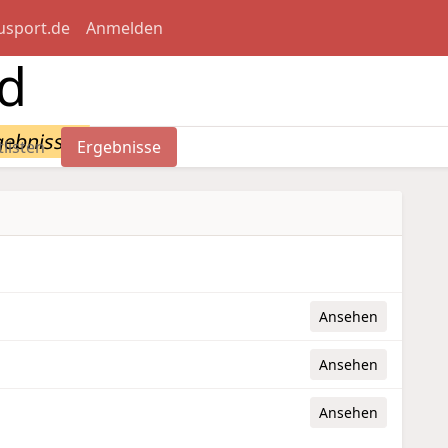
usport.de
Anmelden
id
gebnisse
tlisten
Ergebnisse
Ansehen
Ansehen
Ansehen