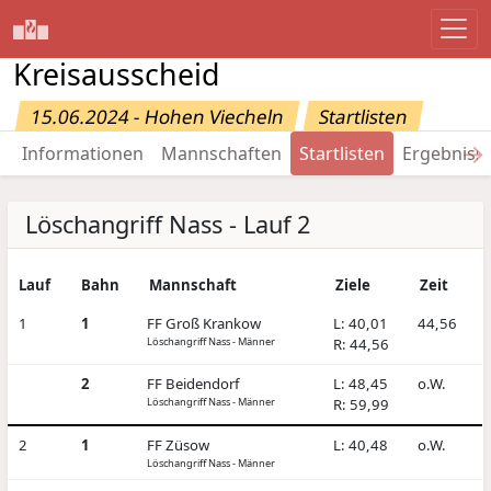
Kreisausscheid
15.06.2024 - Hohen Viecheln
Startlisten
→
Informationen
Mannschaften
Startlisten
Ergebniss
Löschangriff Nass - Lauf 2
Lauf
Bahn
Mannschaft
Ziele
Zeit
1
1
FF Groß Krankow
L: 40,01
44,56
Löschangriff Nass - Männer
R: 44,56
2
FF Beidendorf
L: 48,45
o.W.
Löschangriff Nass - Männer
R: 59,99
2
1
FF Züsow
L: 40,48
o.W.
Löschangriff Nass - Männer