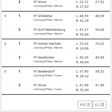
2
FF Stove
L: 23,72
27,02
Löschangriff Nass - Männer
R: 27,02
3
1
FF Schildetal
L: 48,59
48,59
Löschangriff Nass - Männer
R: 42,26
2
FF Dorf Mecklenburg
L: 47,27
50,66
Löschangriff Nass - Männer
R: 50,66
4
1
FF Hohen Viecheln
L: 25,02
25,02
Löschangriff Nass - Männer
R: 24,86
2
FF Neukloster
L: 30,29
40,84
Löschangriff Nass - Männer
R: 40,84
5
1
FF Beidendorf
L: 37,90
39,32
Löschangriff Nass - Frauen
R: 39,32
2
FF Stove
L: 41,96
41,96
Löschangriff Nass - Frauen
R: 35,94
PDF
XLS