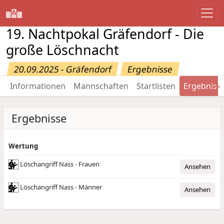
19. Nachtpokal Gräfendorf - Die
große Löschnacht
20.09.2025 - Gräfendorf
Ergebnisse
→
Informationen
Mannschaften
Startlisten
Ergebniss
Ergebnisse
Wertung
Löschangriff Nass - Frauen
Ansehen
Löschangriff Nass - Männer
Ansehen