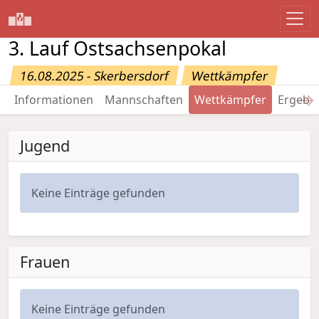
3. Lauf Ostsachsenpokal
16.08.2025 - Skerbersdorf
Wettkämpfer
→
Informationen
Mannschaften
Wettkämpfer
Ergebn
Jugend
Keine Einträge gefunden
Frauen
Keine Einträge gefunden