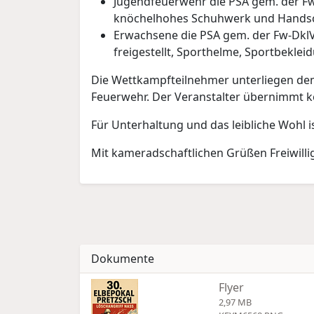
Jugendfeuerwehr die PSA gem. der Fw-
knöchelhohes Schuhwerk und Hands
Erwachsene die PSA gem. der Fw-Dkl
freigestellt, Sporthelme, Sportbekle
Die Wettkampfteilnehmer unterliegen dem
Feuerwehr. Der Veranstalter übernimmt k
Für Unterhaltung und das leibliche Wohl i
Mit kameradschaftlichen Grüßen Freiwillig
Dokumente
Flyer
2,97 MB