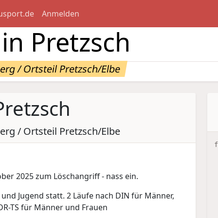
usport.de
Anmelden
 in Pretzsch
rg / Ortsteil Pretzsch/Elbe
Pretzsch
rg / Ortsteil Pretzsch/Elbe
f
ober 2025 zum Löschangriff - nass ein.
und Jugend statt. 2 Läufe nach DIN für Männer,
DDR-TS für Männer und Frauen