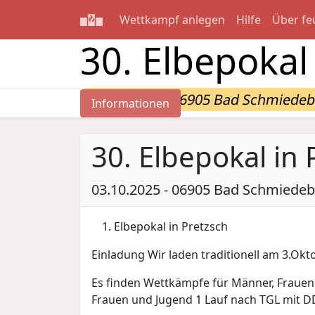
Wettkampf anlegen
Hilfe
Über fe
30. Elbepokal
03.10.2025 - 06905 Bad Schmiedebe
Informationen
30. Elbepokal in 
03.10.2025 - 06905 Bad Schmiedebe
Elbepokal in Pretzsch
Einladung Wir laden traditionell am 3.Okt
Es finden Wettkämpfe für Männer, Frauen 
Frauen und Jugend 1 Lauf nach TGL mit 