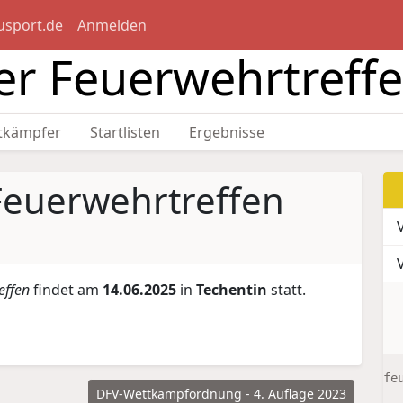
usport.de
Anmelden
er Feuerwehrtreff
tkämpfer
Startlisten
Ergebnisse
Feuerwehrtreffen
effen
findet am
14.06.2025
in
Techentin
statt.
fe
DFV-Wettkampfordnung - 4. Auflage 2023