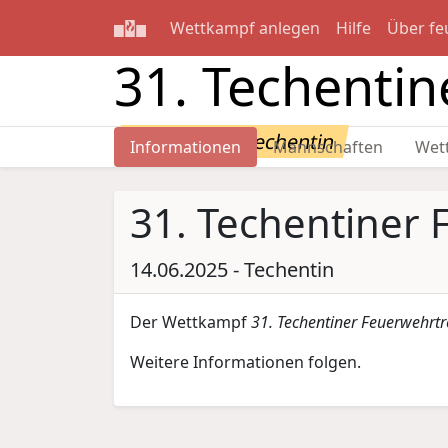
Wettkampf anlegen
Hilfe
Über fe
31. Techentin
14.06.2025 - Techentin
Informationen
Mannschaften
Wet
31. Techentiner 
14.06.2025 - Techentin
Der Wettkampf
31. Techentiner Feuerwehrtr
Weitere Informationen folgen.