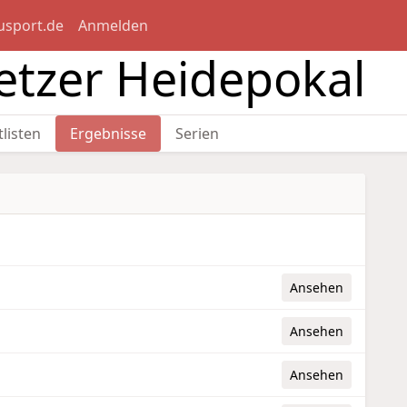
usport.de
Anmelden
ietzer Heidepokal
tlisten
Ergebnisse
Serien
Ansehen
Ansehen
Ansehen