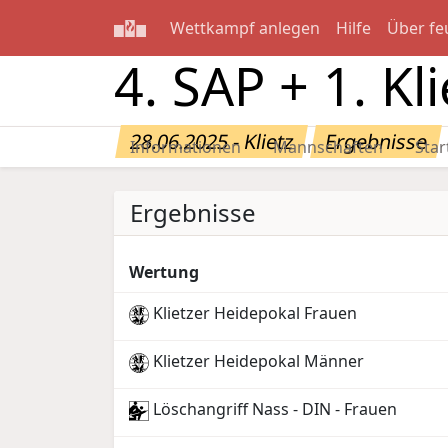
Wettkampf anlegen
Hilfe
Über fe
4. SAP + 1. Kl
28.06.2025 - Klietz
Ergebnisse
Informationen
Mannschaften
Star
Ergebnisse
Wertung
Klietzer Heidepokal Frauen
Klietzer Heidepokal Männer
Löschangriff Nass - DIN - Frauen