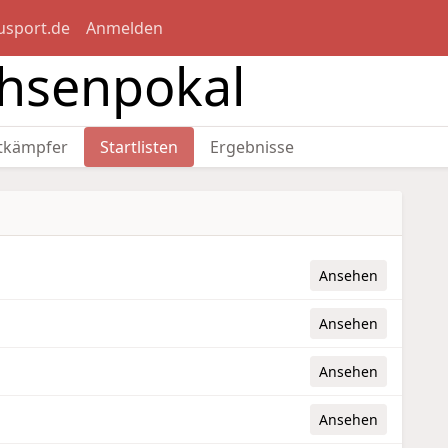
usport.de
Anmelden
chsenpokal
tkämpfer
Startlisten
Ergebnisse
Ansehen
Ansehen
Ansehen
Ansehen