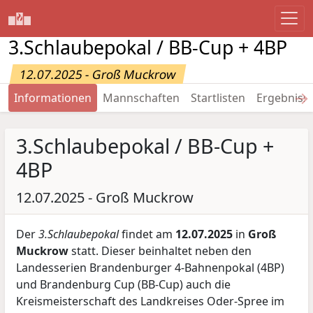
3.Schlaubepokal / BB-Cup + 4BP
12.07.2025 - Groß Muckrow
→
Informationen
Mannschaften
Startlisten
Ergebniss
3.Schlaubepokal / BB-Cup +
4BP
12.07.2025 - Groß Muckrow
Der
3.Schlaubepokal
findet am
12.07.2025
in
Groß
Muckrow
statt. Dieser beinhaltet neben den
Landesserien Brandenburger 4-Bahnenpokal (4BP)
und Brandenburg Cup (BB-Cup) auch die
Kreismeisterschaft des Landkreises Oder-Spree im