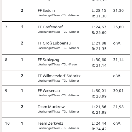
2
FF Seddin
L: 28,15
31,30
Löschangriff Nass - TGL - Männer
R: 31,30
7
1
FF Gräfendorf
L: 24,67
25,60
Löschangriff Nass - TGL - Männer
R: 25,60
2
FF Groß Lübbenau
L: 21,88
o.W.
Löschangriff Nass - TGL - Männer
R: 21,35
8
1
FF Schlepzig
L: 30,60
31,14
Löschangriff Nass - TGL - Frauen
R: 31,14
2
FF Willmersdorf-Stöbritz
o.W.
Löschangriff Nass - TGL - Männer
9
1
FF Wiesenau
L: 30,01
30,01
Löschangriff Nass - TGL - Männer
R: 28,99
2
Team Muckrow
L: 21,86
21,98
Löschangriff Nass - TGL - Männer
R: 21,98
10
1
Team Zerkwitz
L: 24,44
o.W.
Löschangriff Nass - TGL - Männer
R: 24,42