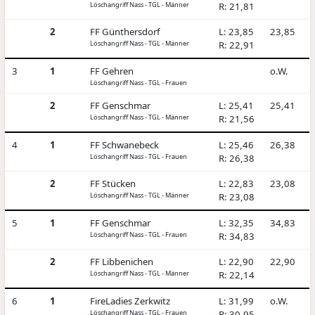
Löschangriff Nass - TGL - Männer
R: 21,81
2
FF Günthersdorf
L: 23,85
23,85
Löschangriff Nass - TGL - Männer
R: 22,91
3
1
FF Gehren
o.W.
Löschangriff Nass - TGL - Frauen
2
FF Genschmar
L: 25,41
25,41
Löschangriff Nass - TGL - Männer
R: 21,56
4
1
FF Schwanebeck
L: 25,46
26,38
Löschangriff Nass - TGL - Frauen
R: 26,38
2
FF Stücken
L: 22,83
23,08
Löschangriff Nass - TGL - Männer
R: 23,08
5
1
FF Genschmar
L: 32,35
34,83
Löschangriff Nass - TGL - Frauen
R: 34,83
2
FF Libbenichen
L: 22,90
22,90
Löschangriff Nass - TGL - Männer
R: 22,14
6
1
FireLadies Zerkwitz
L: 31,99
o.W.
Löschangriff Nass - TGL - Frauen
R: 30,95