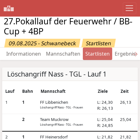
27.Pokallauf der Feuerwehr / BB-
Cup + 4BP
09.08.2025 - Schwanebeck
Startlisten
→
Informationen
Mannschaften
Startlisten
Ergebniss
Löschangriff Nass - TGL - Lauf 1
Lauf
Bahn
Mannschaft
Ziele
Zeit
1
1
FF Libbenichen
L: 24,30
26,13
Löschangriff Nass - TGL - Frauen
R: 26,13
2
Team Muckrow
L: 25,04
25,04
Löschangriff Nass - TGL - Frauen
R: 24,85
2
1
FF Heinersdorf
L: 21,82
21,82