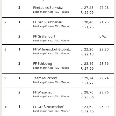
2
FireLadies Zerkwitz
L: 27,28
27,28
Löschangriff Nass - TGL - Frauen
R: 26,95
7
1
FF Groß Lübbenau
L: 20,40
21,25
Löschangriff Nass - TGL - Männer
R: 21,25
2
FF Gräfendorf
o.W.
Löschangriff Nass - TGL - Männer
8
1
FF Willmersdorf-Stöbritz
L: 22,20
22,20
Löschangriff Nass - TGL - Männer
R: 22,13
2
FF Schlepzig
L: 28,16
28,16
Löschangriff Nass - TGL - Frauen
R: 27,96
9
1
Team Muckrow
L: 29,74
29,74
Löschangriff Nass - TGL - Männer
R: 21,77
2
FF Wiesenau
L: 28,76
28,76
Löschangriff Nass - TGL - Männer
R: 28,56
10
1
FF Groß Neuendorf
L: 23,62
25,39
Löschangriff Nass - TGL - Männer
R: 25,39