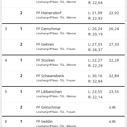
Löschangriff Nass - TGL - Männer
R: 22,64
2
FF Heinersdorf
L: 21,99
22,92
Löschangriff Nass - TGL - Männer
R: 22,92
3
1
FF Genschmar
L: 20,24
20,24
Löschangriff Nass - TGL - Männer
R: 20,19
2
FF Gehren
L: 27,33
27,33
Löschangriff Nass - TGL - Frauen
R: 26,37
4
1
FF Stücken
L: 22,27
22,29
Löschangriff Nass - TGL - Männer
R: 22,29
2
FF Schwanebeck
L: 30,16
32,84
Löschangriff Nass - TGL - Frauen
R: 32,84
5
1
FF Libbenichen
L: 23,55
23,55
Löschangriff Nass - TGL - Männer
R: 22,14
2
FF Genschmar
o.W.
Löschangriff Nass - TGL - Frauen
6
1
FF Seddin
o.W.
Löschangriff Nass - TGL - Männer