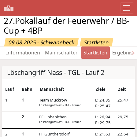
27.Pokallauf der Feuerwehr / BB-
Cup + 4BP
09.08.2025 - Schwanebeck
Startlisten
→
Informationen
Mannschaften
Startlisten
Ergebniss
Löschangriff Nass - TGL - Lauf 2
Lauf
Bahn
Mannschaft
Ziele
Zeit
1
1
Team Muckrow
L: 24,85
25,47
Löschangriff Nass - TGL - Frauen
R: 25,47
2
FF Libbenichen
L: 26,94
29,75
Löschangriff Nass - TGL - Frauen
R: 29,75
2
1
FF Günthersdorf
L: 21,63
22,64