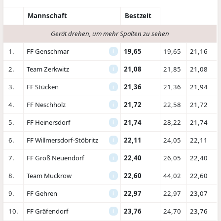
Mannschaft
Bestzeit
Gerät drehen, um mehr Spalten zu sehen
1.
FF Genschmar
19,65
19,65
21,16
i
2.
Team Zerkwitz
21,08
21,85
21,08
i
3.
FF Stücken
21,36
21,36
21,94
i
4.
FF Neschholz
21,72
22,58
21,72
i
5.
FF Heinersdorf
21,74
28,22
21,74
i
6.
FF Willmersdorf-Stöbritz
22,11
24,05
22,11
i
7.
FF Groß Neuendorf
22,40
26,05
22,40
i
8.
Team Muckrow
22,60
44,02
22,60
i
9.
FF Gehren
22,97
22,97
23,07
i
10.
FF Gräfendorf
23,76
24,70
23,76
i