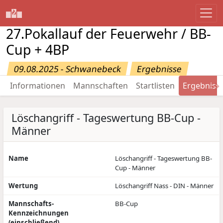
27.Pokallauf der Feuerwehr / BB-
Cup + 4BP
09.08.2025 - Schwanebeck
Ergebnisse
→
Informationen
Mannschaften
Startlisten
Ergebniss
Löschangriff - Tageswertung BB-Cup -
Männer
Name
Löschangriff - Tageswertung BB-
Cup - Männer
Wertung
Löschangriff Nass - DIN - Männer
Mannschafts-
BB-Cup
Kennzeichnungen
(einschließend)