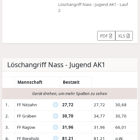
Löschangriff Nass - Jugend AK1 - Lauf
2
PDF
XLS
Löschangriff Nass - Jugend AK1
Mannschaft
Bestzeit
Gerät drehen, um mehr Spalten zu sehen
1.
FF Nitzahn
27,72
27,72
30,68
i
2.
FF Gräben
30,70
34,77
30,70
i
3.
FF Ragow
31,96
31,96
66,01
i
4.
FF Bergholz
81,21
81,21
o.W.
i