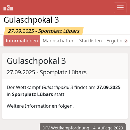
Gulaschpokal 3
27.09.2025 - Sportplatz Lübars
→
Informationen
Mannschaften
Startlisten
Ergebniss
Gulaschpokal 3
27.09.2025 - Sportplatz Lübars
Der Wettkampf
Gulaschpokal 3
findet am
27.09.2025
in
Sportplatz Lübars
statt.
Weitere Informationen folgen.
DFV-Wettkampfordnung - 4. Auflage 2023