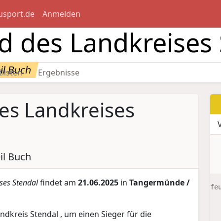
usport.de
Anmelden
d des Landkreises
il Buch
tlisten
Ergebnisse
es Landkreises
il Buch
ses Stendal
findet am
21.06.2025
in
Tangermünde /
fe
kreis Stendal , um einen Sieger für die