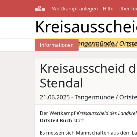
Wettkampf anlegen
Hilfe
Über fe
Kreisausschei
21.06.2025 - Tangermünde / Ortste
Informationen
Mannschaften
Star
Kreisausscheid d
Stendal
21.06.2025 - Tangermünde / Ortste
Der Wettkampf
Kreisausscheid des Landkrei
Ortsteil Buch
statt.
Es messen sich Mannschaften aus dem Land