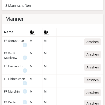
3 Mannschaften
Männer
Name
FF Genschmar
M
M
Ansehen
i
FF Groß
M
M
Ansehen
Muckrow
i
FF Heinersdorf
M
M
Ansehen
i
FF Libbenichen
M
M
Ansehen
i
FF Murchin
M
M
i
Ansehen
FF Zechin
M
M
i
Ansehen