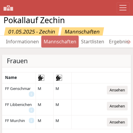
Pokallauf Zechin
01.05.2025 - Zechin
Mannschaften
→
Informationen
Mannschaften
Startlisten
Ergebniss
Frauen
Name
FF Genschmar
M
M
Ansehen
i
FF Libbenichen
M
M
Ansehen
i
FF Murchin
M
M
i
Ansehen