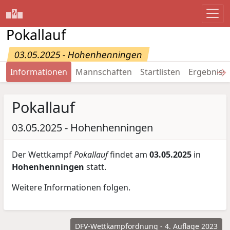
Pokallauf
03.05.2025 - Hohenhenningen
→
Informationen
Mannschaften
Startlisten
Ergebniss
Pokallauf
03.05.2025 - Hohenhenningen
Der Wettkampf
Pokallauf
findet am
03.05.2025
in
Hohenhenningen
statt.
Weitere Informationen folgen.
DFV-Wettkampfordnung - 4. Auflage 2023