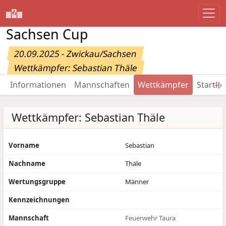
Sachsen Cup
20.09.2025 - Zwickau/Sachsen
Wettkämpfer: Sebastian Thäle
→
Informationen
Mannschaften
Wettkämpfer
Startlis
Wettkämpfer: Sebastian Thäle
Vorname
Sebastian
Nachname
Thäle
Wertungsgruppe
Männer
Kennzeichnungen
Mannschaft
Feuerwehr Taura