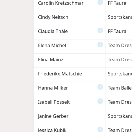
Carolin Kretzschmar
FF Taura
i
Cindy Neitsch
Sportskan
Claudia Thäle
FF Taura
i
Elena Michel
Team Dres
i
Elina Mainz
Team Dres
Friederike Matschie
Sportskan
Hanna Milker
Team Ball
i
Isabell Posselt
Team Dres
i
Janine Gerber
Sportskan
Jessica Kubik
Team Dres
i