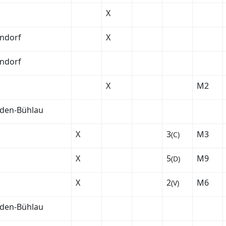
X
endorf
X
endorf
X
M2
den-Bühlau
X
3
M3
(C)
X
5
M9
(D)
X
2
M6
(V)
den-Bühlau