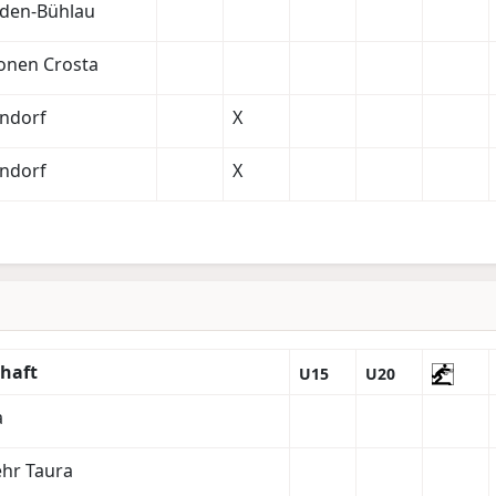
den-Bühlau
onen Crosta
endorf
X
endorf
X
haft
U15
U20
a
hr Taura