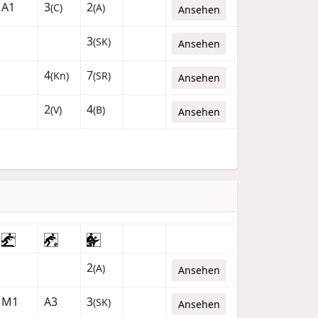
A1
3
2
(C)
(A)
Ansehen
3
(SK)
Ansehen
4
7
(Kn)
(SR)
Ansehen
2
4
(V)
(B)
Ansehen
2
(A)
Ansehen
M1
A3
3
(SK)
Ansehen