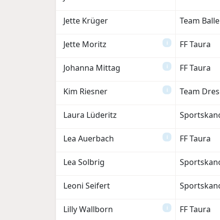
Jette Krüger
Team Ball
Jette Moritz
FF Taura
i
Johanna Mittag
FF Taura
i
Kim Riesner
Team Dres
i
Laura Lüderitz
Sportskan
Lea Auerbach
FF Taura
i
Lea Solbrig
Sportskan
Leoni Seifert
Sportskan
Lilly Wallborn
FF Taura
i