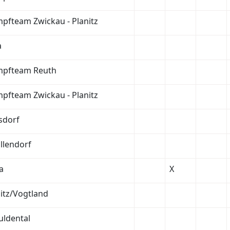
pfteam Zwickau - Planitz
a
mpfteam Reuth
pfteam Zwickau - Planitz
sdorf
llendorf
a
X
itz/Vogtland
ldental