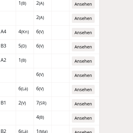
1
2
(B)
(A)
Ansehen
2
(A)
Ansehen
A4
4
6
(Kn)
(V)
Ansehen
B3
5
6
(D)
(V)
Ansehen
A2
1
(B)
Ansehen
6
(V)
Ansehen
6
6
(Lä)
(V)
Ansehen
B1
2
7
(V)
(SR)
Ansehen
4
(B)
Ansehen
B2
6
1
(Lä)
(Ma)
Ansehen