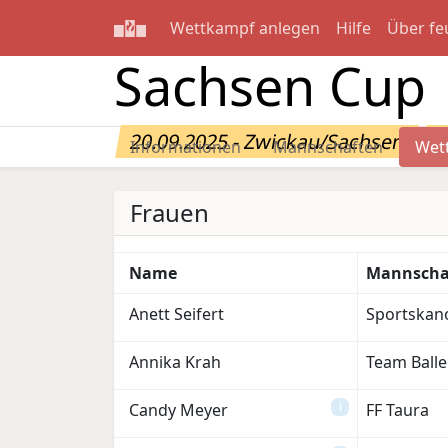
Wettkampf anlegen
Hilfe
Über fe
Sachsen Cup
20.09.2025 - Zwickau/Sachsen
W
Informationen
Mannschaften
Wet
Frauen
Name
Mannscha
Anett Seifert
Sportskan
Annika Krah
Team Ball
Candy Meyer
FF Taura
i