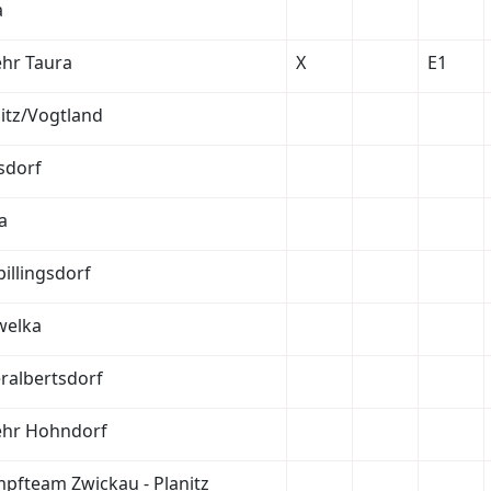
a
hr Taura
X
E1
itz/Vogtland
sdorf
a
illingsdorf
welka
ralbertsdorf
hr Hohndorf
pfteam Zwickau - Planitz