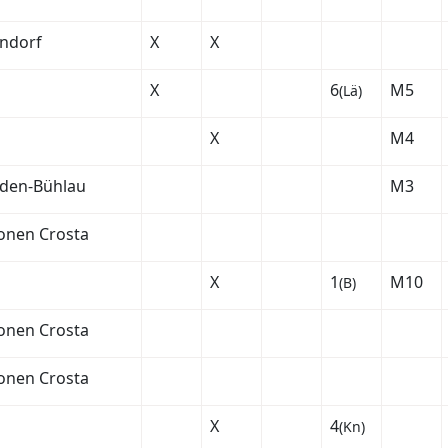
endorf
X
X
X
6
M5
(Lä)
X
M4
den-Bühlau
M3
onen Crosta
X
1
M10
(B)
onen Crosta
onen Crosta
X
4
(Kn)