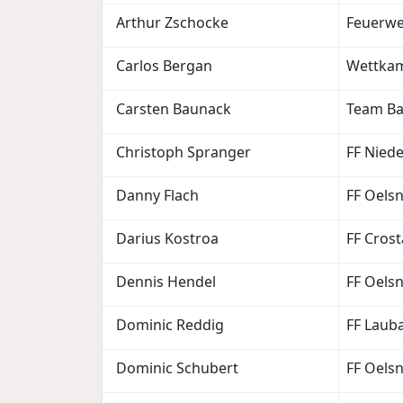
Arthur Zschocke
Feuerwe
Carlos Bergan
Wettka
Carsten Baunack
Team Ba
Christoph Spranger
FF Niede
Danny Flach
FF Oelsn
Darius Kostroa
FF Crost
Dennis Hendel
FF Oelsn
Dominic Reddig
FF Laub
Dominic Schubert
FF Oelsn