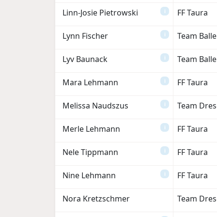
Linn-Josie Pietrowski
FF Taura
i
Lynn Fischer
Team Ball
i
Lyv Baunack
Team Ball
i
Mara Lehmann
FF Taura
i
Melissa Naudszus
Team Dres
i
Merle Lehmann
FF Taura
i
Nele Tippmann
FF Taura
i
Nine Lehmann
FF Taura
i
Nora Kretzschmer
Team Dres