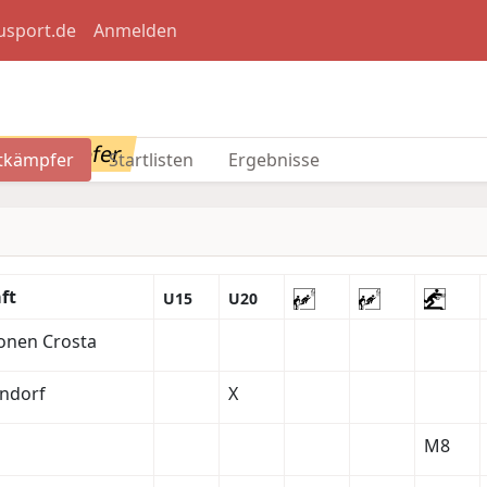
usport.de
Anmelden
ettkämpfer
tkämpfer
Startlisten
Ergebnisse
ft
U15
U20
onen Crosta
endorf
X
M8