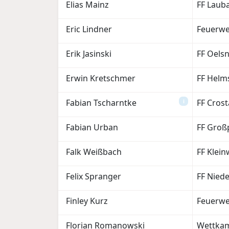
Elias Mainz
FF Laub
Eric Lindner
Feuerwe
Erik Jasinski
FF Oelsn
Erwin Kretschmer
FF Helm
Fabian Tscharntke
FF Crost
i
Fabian Urban
FF Großp
Falk Weißbach
FF Klein
Felix Spranger
FF Niede
Finley Kurz
Feuerwe
Florian Romanowski
Wettkam