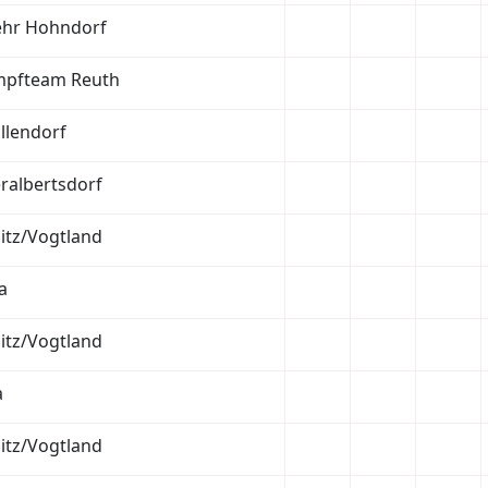
hr Hohndorf
mpfteam Reuth
llendorf
ralbertsdorf
itz/Vogtland
a
itz/Vogtland
a
itz/Vogtland