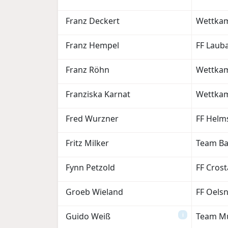
Franz Deckert
Wettkam
Franz Hempel
FF Laub
Franz Röhn
Wettka
Franziska Karnat
Wettkam
Fred Wurzner
FF Helm
Fritz Milker
Team Ba
Fynn Petzold
FF Crost
Groeb Wieland
FF Oelsn
Guido Weiß
Team Mu
i