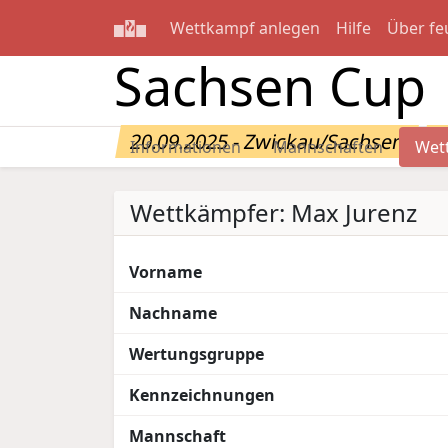
Wettkampf anlegen
Hilfe
Über fe
Sachsen Cup
20.09.2025 - Zwickau/Sachsen
W
Informationen
Mannschaften
Wet
Wettkämpfer: Max Jurenz
Vorname
Nachname
Wertungsgruppe
Kennzeichnungen
Mannschaft