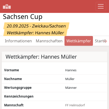
Sachsen Cup
20.09.2025 - Zwickau/Sachsen
Wettkämpfer: Hannes Müller
→
Informationen
Mannschaften
Wettkämpfer
Startlis
Wettkämpfer: Hannes Müller
Vorname
Hannes
Nachname
Müller
Wertungsgruppe
Männer
Kennzeichnungen
Mannschaft
FF Helmsdorf