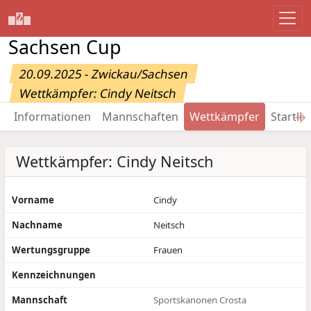
Sachsen Cup
20.09.2025 - Zwickau/Sachsen
Wettkämpfer: Cindy Neitsch
→
Informationen
Mannschaften
Wettkämpfer
Startlis
Wettkämpfer: Cindy Neitsch
Vorname
Cindy
Nachname
Neitsch
Wertungsgruppe
Frauen
Kennzeichnungen
Mannschaft
Sportskanonen Crosta