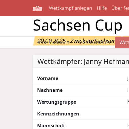
Wettkampf anlegen
Hilfe
Über fe
Sachsen Cup
20.09.2025 - Zwickau/Sachsen
W
Informationen
Mannschaften
Wet
Wettkämpfer: Janny Hofma
Vorname
Nachname
Wertungsgruppe
Kennzeichnungen
Mannschaft