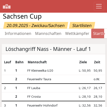
Sachsen Cup
20.09.2025 - Zwickau/Sachsen
Startlisten
→
Informationen
Mannschaften
Wettkämpfer
Startlis
Löschangriff Nass - Männer - Lauf 1
Lauf
Bahn
Mannschaft
Ziele
Zeit
1
1
FF Kleinwelka U20
L: 50,95
50,95
2
Feuerwehr Taura
o.W.
2
1
FF Lauba
L: 26,17
26,17
2
FF Crosta
L: 28,10
28,10
3
1
Feuerwehr Hohndorf
L: 32,56
32,56