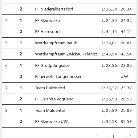
2
FF Niederalbertsdorf
L: 26,34
26,34
4
1
FF Kleinwelka
L: 24,35
24,35
2
FF Helmsdorf
L: 44,14
44,14
5
1
Wettkampfteam Reuth
L: 28,81
28,81
2
Wettkampfteam Zwickau - Planitz
L: 43,54
43,54
6
1
FF Großpillingsdorf
L: 23,86
23,86
2
Feuerwehr Langenhessen
o.W.
7
1
Team Ballendorf
L: 23,32
23,32
2
FF Oelsnitz/Vogtland
L: 26,53
26,53
8
1
Team Muldental
L: 25,89
25,89
2
FF Kleinwelka U20
L: 35,53
35,53