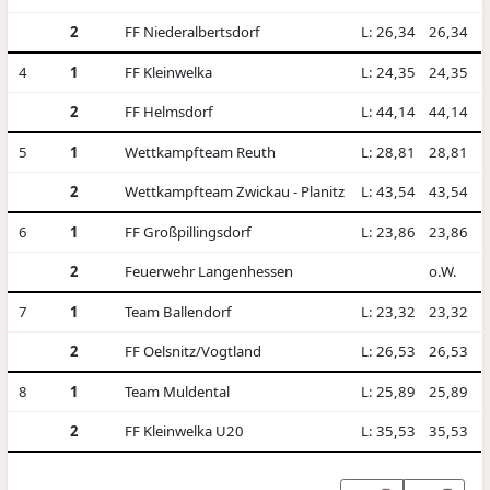
2
FF Niederalbertsdorf
L: 26,34
26,34
4
1
FF Kleinwelka
L: 24,35
24,35
2
FF Helmsdorf
L: 44,14
44,14
5
1
Wettkampfteam Reuth
L: 28,81
28,81
2
Wettkampfteam Zwickau - Planitz
L: 43,54
43,54
6
1
FF Großpillingsdorf
L: 23,86
23,86
2
Feuerwehr Langenhessen
o.W.
7
1
Team Ballendorf
L: 23,32
23,32
2
FF Oelsnitz/Vogtland
L: 26,53
26,53
8
1
Team Muldental
L: 25,89
25,89
2
FF Kleinwelka U20
L: 35,53
35,53