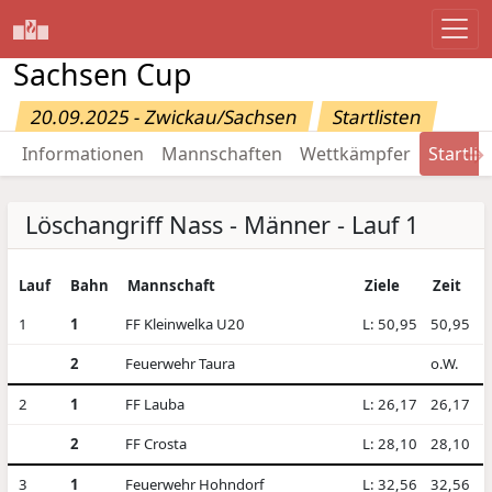
Sachsen Cup
20.09.2025 - Zwickau/Sachsen
Startlisten
→
Informationen
Mannschaften
Wettkämpfer
Startlis
Löschangriff Nass - Männer - Lauf 1
Lauf
Bahn
Mannschaft
Ziele
Zeit
1
1
FF Kleinwelka U20
L: 50,95
50,95
2
Feuerwehr Taura
o.W.
2
1
FF Lauba
L: 26,17
26,17
2
FF Crosta
L: 28,10
28,10
3
1
Feuerwehr Hohndorf
L: 32,56
32,56