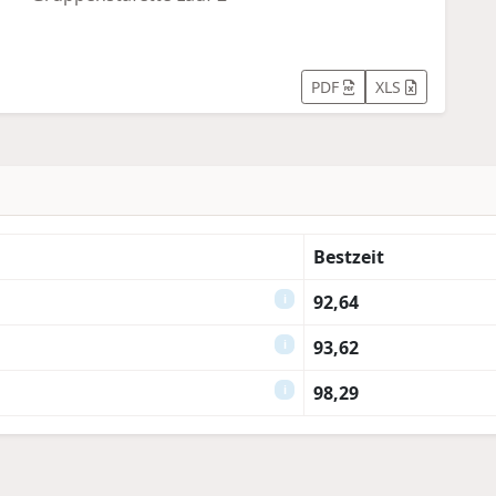
PDF
XLS
Bestzeit
92,64
i
93,62
i
98,29
i