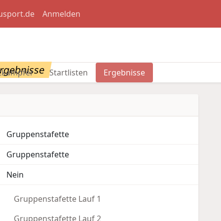
usport.de
Anmelden
rgebnisse
tkämpfer
Startlisten
Ergebnisse
Gruppenstafette
Gruppenstafette
Nein
Gruppenstafette Lauf 1
Gruppenstafette Lauf 2