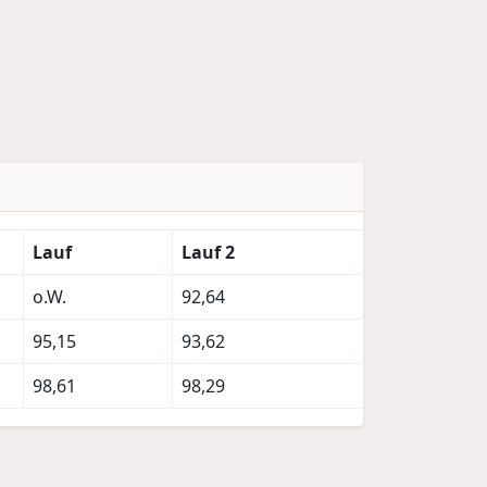
Lauf
Lauf 2
o.W.
92,64
95,15
93,62
98,61
98,29