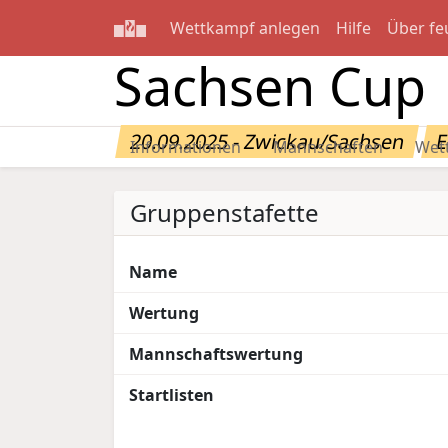
Wettkampf anlegen
Hilfe
Über fe
Sachsen Cup
20.09.2025 - Zwickau/Sachsen
E
Informationen
Mannschaften
Wet
Gruppenstafette
Name
Wertung
Mannschaftswertung
Startlisten