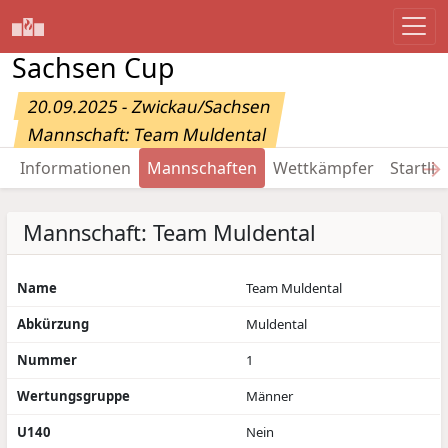
Sachsen Cup
20.09.2025 - Zwickau/Sachsen
Mannschaft: Team Muldental
→
Informationen
Mannschaften
Wettkämpfer
Startlis
Mannschaft: Team Muldental
Name
Team Muldental
Abkürzung
Muldental
Nummer
1
Wertungsgruppe
Männer
U140
Nein