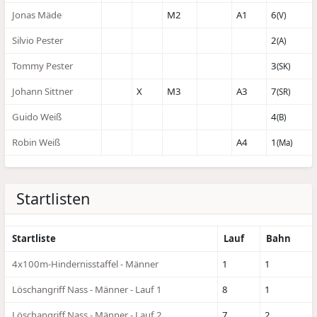
Jonas Mäde
M2
A1
6
(V)
Silvio Pester
2
(A)
Tommy Pester
3
(SK)
Johann Sittner
X
M3
A3
7
(SR)
Guido Weiß
4
(B)
Robin Weiß
A4
1
(Ma)
Startlisten
Startliste
Lauf
Bahn
4x100m-Hindernisstaffel - Männer
1
1
Löschangriff Nass - Männer - Lauf 1
8
1
Löschangriff Nass - Männer - Lauf 2
7
2