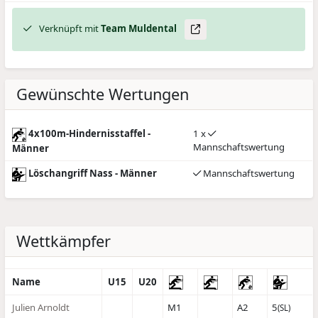
Verknüpft mit
Team Muldental
Gewünschte Wertungen
4x100m-Hindernisstaffel -
1 x
Mannschaftswertung
Männer
Löschangriff Nass - Männer
Mannschaftswertung
Wettkämpfer
Name
U15
U20
Julien Arnoldt
M1
A2
5
(SL)