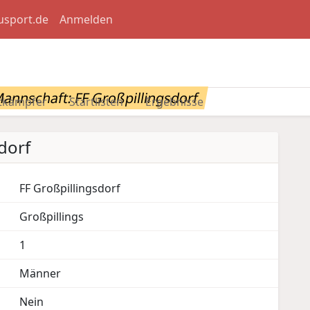
usport.de
Anmelden
annschaft: FF Großpillingsdorf
tkämpfer
Startlisten
Ergebnisse
dorf
FF Großpillingsdorf
Großpillings
1
Männer
Nein