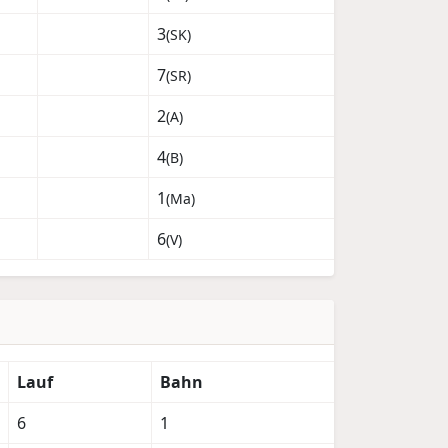
3
(SK)
7
(SR)
2
(A)
4
(B)
1
(Ma)
6
(V)
Lauf
Bahn
6
1