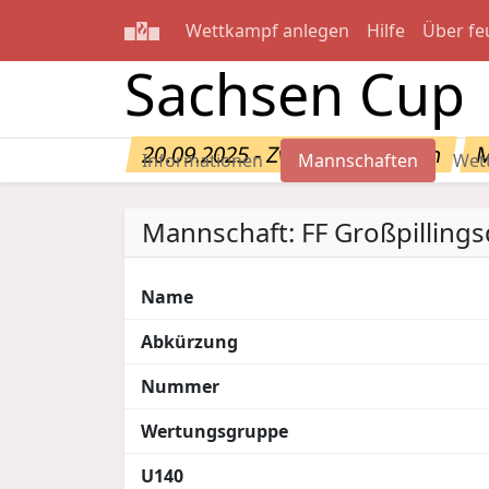
Wettkampf anlegen
Hilfe
Über fe
Sachsen Cup
20.09.2025 - Zwickau/Sachsen
M
Informationen
Mannschaften
Wet
Mannschaft: FF Großpillings
Name
Abkürzung
Nummer
Wertungsgruppe
U140