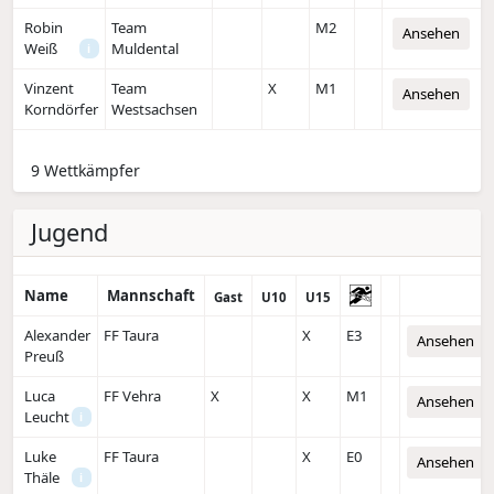
Robin
Team
M2
Ansehen
Weiß
Muldental
i
Vinzent
Team
X
M1
Ansehen
Korndörfer
Westsachsen
9 Wettkämpfer
Jugend
Name
Mannschaft
Gast
U10
U15
Alexander
FF Taura
X
E3
Ansehen
Preuß
Luca
FF Vehra
X
X
M1
Ansehen
Leucht
i
Luke
FF Taura
X
E0
Ansehen
Thäle
i