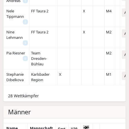
Andreas
i
Nele
FF Taura 2
X
M4
An
Tippmann
i
Nine
FF Taura 2
X
M2
An
Lehmann
i
Pia Riesner
Team
M2
An
Dresden-
i
Bühlau
Stephanie
Karlsbader
X
M1
An
Dibelkova
Region
28 Wettkämpfer
Männer
Name
Mannschaft
Gast
U20