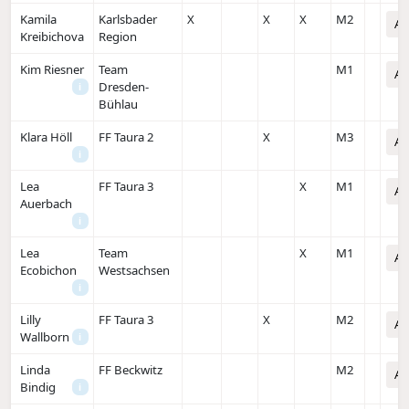
Kamila
Karlsbader
X
X
X
M2
An
Kreibichova
Region
Kim Riesner
Team
M1
An
Dresden-
i
Bühlau
Klara Höll
FF Taura 2
X
M3
An
i
Lea
FF Taura 3
X
M1
An
Auerbach
i
Lea
Team
X
M1
An
Ecobichon
Westsachsen
i
Lilly
FF Taura 3
X
M2
An
Wallborn
i
Linda
FF Beckwitz
M2
An
Bindig
i