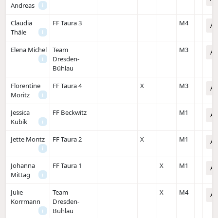
Andreas
i
Claudia
FF Taura 3
M4
An
Thäle
i
Elena Michel
Team
M3
An
Dresden-
i
Bühlau
Florentine
FF Taura 4
X
M3
An
Moritz
i
Jessica
FF Beckwitz
M1
An
Kubik
i
Jette Moritz
FF Taura 2
X
M1
An
i
Johanna
FF Taura 1
X
M1
An
Mittag
i
Julie
Team
X
M4
An
Korrmann
Dresden-
Bühlau
i