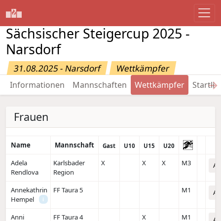
Sächsischer Steigercup 2025 -
Narsdorf
31.08.2025 - Narsdorf
Wettkämpfer
→
Informationen
Mannschaften
Wettkämpfer
Startlis
Frauen
Name
Mannschaft
Gast
U10
U15
U20
Adela
Karlsbader
X
X
X
M3
An
Rendlova
Region
Annekathrin
FF Taura 5
M1
An
Hempel
i
Anni
FF Taura 4
X
M1
An