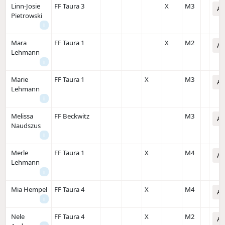
Linn-Josie
FF Taura 3
X
M3
An
Pietrowski
i
Mara
FF Taura 1
X
M2
An
Lehmann
i
Marie
FF Taura 1
X
M3
An
Lehmann
i
Melissa
FF Beckwitz
M3
An
Naudszus
i
Merle
FF Taura 1
X
M4
An
Lehmann
i
Mia Hempel
FF Taura 4
X
M4
An
i
Nele
FF Taura 4
X
M2
An