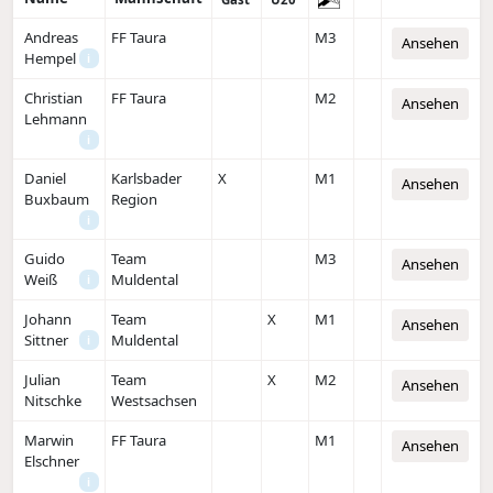
Andreas
FF Taura
M3
Ansehen
Hempel
i
Christian
FF Taura
M2
Ansehen
Lehmann
i
Daniel
Karlsbader
X
M1
Ansehen
Buxbaum
Region
i
Guido
Team
M3
Ansehen
Weiß
Muldental
i
Johann
Team
X
M1
Ansehen
Sittner
Muldental
i
Julian
Team
X
M2
Ansehen
Nitschke
Westsachsen
Marwin
FF Taura
M1
Ansehen
Elschner
i