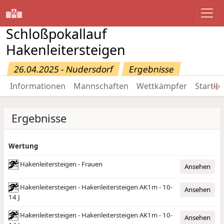
Schloßpokallauf
Hakenleitersteigen
26.04.2025 - Nudersdorf
Ergebnisse
→
Informationen
Mannschaften
Wettkämpfer
Startlis
Ergebnisse
Wertung
Hakenleitersteigen - Frauen
Ansehen
Hakenleitersteigen - Hakenleitersteigen AK1m - 10-
Ansehen
14 J
Hakenleitersteigen - Hakenleitersteigen AK1m - 10-
Ansehen