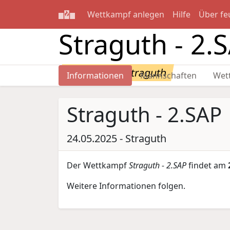
Wettkampf anlegen
Hilfe
Über fe
Straguth - 2.
24.05.2025 - Straguth
Informationen
Mannschaften
Wet
Straguth - 2.SAP
24.05.2025 - Straguth
Der Wettkampf
Straguth - 2.SAP
findet am
Weitere Informationen folgen.