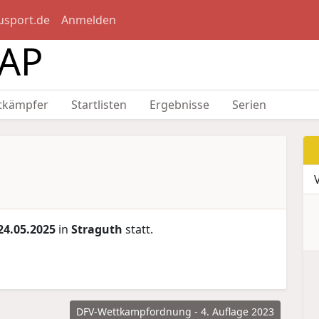
usport.de
Anmelden
SAP
tkämpfer
Startlisten
Ergebnisse
Serien
24.05.2025
in
Straguth
statt.
DFV-Wettkampfordnung - 4. Auflage 2023