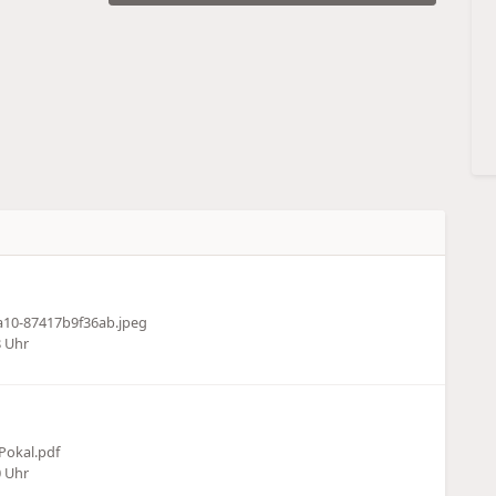
a10-87417b9f36ab.jpeg
8 Uhr
Pokal.pdf
0 Uhr