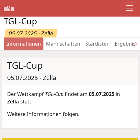
TGL-Cup
05.07.2025 - Zella
→
Informationen
Mannschaften
Startlisten
Ergebniss
TGL-Cup
05.07.2025 - Zella
Der Wettkampf
TGL-Cup
findet am
05.07.2025
in
Zella
statt.
Weitere Informationen folgen.