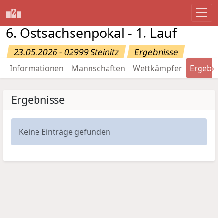
6. Ostsachsenpokal - 1. Lauf
23.05.2026 - 02999 Steinitz
Ergebnisse
→
Informationen
Mannschaften
Wettkämpfer
Ergebn
Ergebnisse
Keine Einträge gefunden