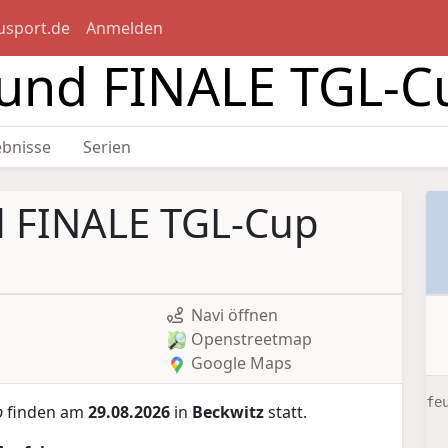
usport.de
Anmelden
f und FINALE TGL-C
ebnisse
Serien
nd FINALE TGL-Cup
Navi öffnen
Openstreetmap
Google Maps
fe
p
finden am
29.08.2026
in
Beckwitz
statt.