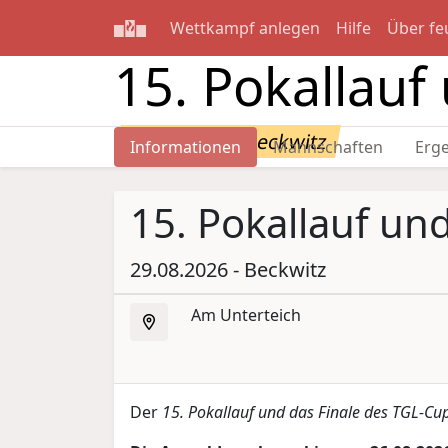
Wettkampf anlegen
Hilfe
Über fe
15. Pokallau
29.08.2026 - Beckwitz
Informationen
Mannschaften
Erg
15. Pokallauf u
29.08.2026 - Beckwitz
Am Unterteich
Der
15. Pokallauf und das Finale des TGL-Cu