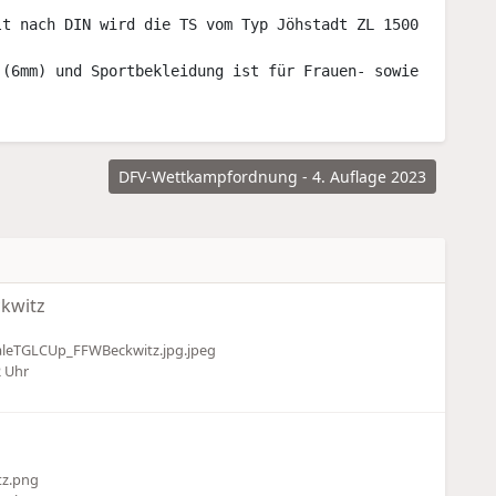
t nach DIN wird die TS vom Typ Jöhstadt ZL 1500

(6mm) und Sportbekleidung ist für Frauen- sowie Männerma
DFV-Wettkampfordnung - 4. Auflage 2023
ckwitz
naleTGLCUp_FFWBeckwitz.jpg.jpeg
2 Uhr
tz.png