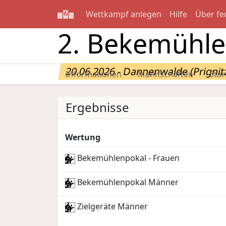
Wettkampf anlegen
Hilfe
Über fe
2. Bekemühle
20.06.2026 - Dannenwalde (Prignit
Informationen
Mannschaften
Star
Ergebnisse
Wertung
Bekemühlenpokal - Frauen
Bekemühlenpokal Männer
Zielgeräte Männer