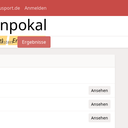
usport.de
Anmelden
npokal
z)
Ergebnisse
tlisten
Ergebnisse
Ansehen
Ansehen
Ansehen