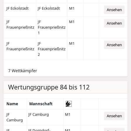
JF Eckolstädt
JF Eckolstädt
M1
Ansehen
JF
JF
M1
Ansehen
Frauenprießnitz
Frauenprießnitz
1
JF
JF
M1
Ansehen
Frauenprießnitz
Frauenprießnitz
2
7 Wettkämpfer
Wertungsgruppe 84 bis 112
Name
Mannschaft
JF
JF Camburg
M1
Ansehen
Camburg
JF
JF Dorndorf-
M1