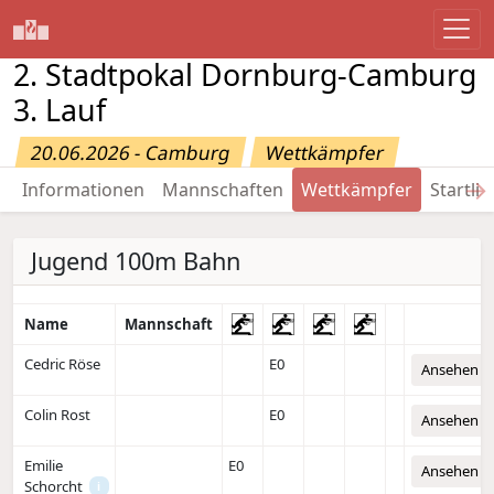
2. Stadtpokal Dornburg-Camburg
3. Lauf
20.06.2026 - Camburg
Wettkämpfer
→
Informationen
Mannschaften
Wettkämpfer
Startlis
Jugend 100m Bahn
Name
Mannschaft
Cedric Röse
E0
Ansehen
Colin Rost
E0
Ansehen
Emilie
E0
Ansehen
Schorcht
i