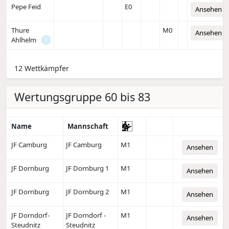
Pepe Feid
E0
Ansehen
Thure
M0
Ansehen
Ahlhelm
i
12 Wettkämpfer
Wertungsgruppe 60 bis 83
Name
Mannschaft
JF Camburg
JF Camburg
M1
Ansehen
JF Dornburg
JF Dornburg 1
M1
Ansehen
JF Dornburg
JF Dornburg 2
M1
Ansehen
JF Dorndorf-
JF Dorndorf -
M1
Ansehen
Steudnitz
Steudnitz