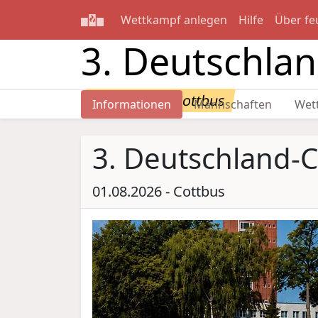
Wettkampf anlegen
Hilfe
Über fe
3. Deutschla
01.08.2026 - Cottbus
Informationen
Mannschaften
Wet
3. Deutschland-
01.08.2026 - Cottbus