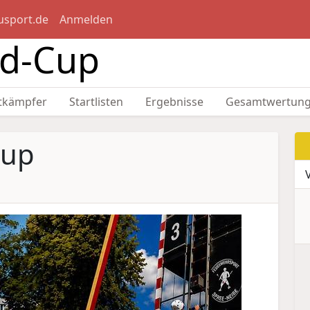
usport.de
Anmelden
nd-Cup
tkämpfer
Startlisten
Ergebnisse
Gesamtwertun
Cup