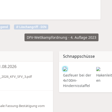
ugend
Löschangriff - DIN
DFV-Wettkampfordnung - 4. Auflage 2023
Schnappschüsse
.08.2026
Gasfeuer bei der
Hakenleit
_2026_KFV_SFV_3.pdf
4x100m-
en
Hindernisstaffel
nale Fassung-Bestätigung vom