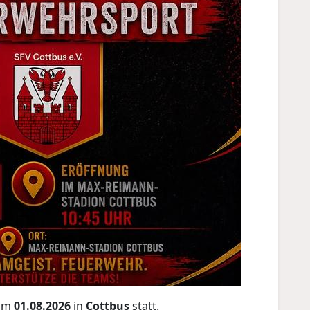
 am
01.08.2026
in
Cottbus
statt.