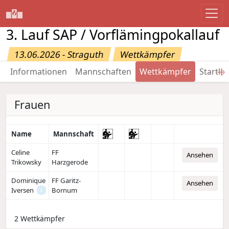
3. Lauf SAP / Vorflämingpokallauf
13.06.2026 - Straguth
Wettkämpfer
→
Informationen
Mannschaften
Wettkämpfer
Startlis
Frauen
Name
Mannschaft
Celine
FF
Ansehen
Trikowsky
Harzgerode
Dominique
FF Garitz-
Ansehen
Iversen
Bornum
i
2 Wettkämpfer