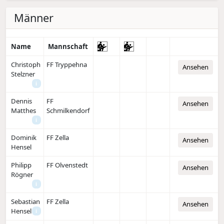
Männer
Name
Mannschaft
Christoph
FF Tryppehna
Ansehen
Stelzner
i
Dennis
FF
Ansehen
Matthes
Schmilkendorf
i
Dominik
FF Zella
Ansehen
Hensel
Philipp
FF Olvenstedt
Ansehen
Rögner
i
Sebastian
FF Zella
Ansehen
Hensel
i