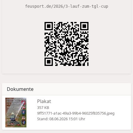
feusport.de/2026/3-lauf-zum-tgl-cup
Dokumente
Plakat
357 KB
9ff51771-a1ac-49a3-99b4-96025f835756.jpeg
Stand: 08.06.2026 15:01 Uhr