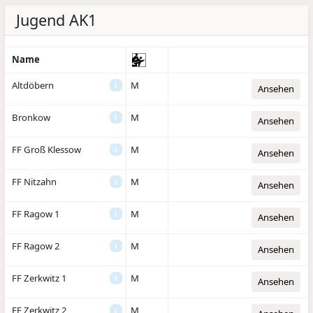
Jugend AK1
Name
Altdöbern
M
i
Ansehen
Bronkow
M
i
Ansehen
FF Groß Klessow
M
i
Ansehen
FF Nitzahn
M
i
Ansehen
FF Ragow 1
M
i
Ansehen
FF Ragow 2
M
i
Ansehen
FF Zerkwitz 1
M
i
Ansehen
FF Zerkwitz 2
M
i