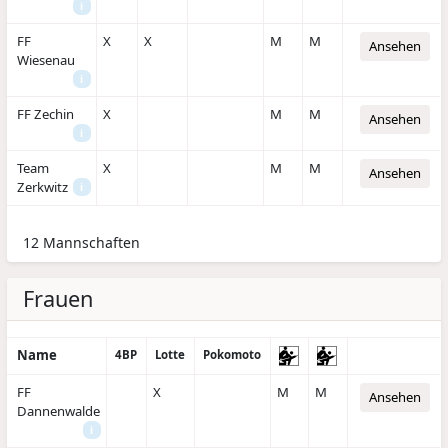
i
FF
X
X
M
M
Ansehen
Wiesenau
i
FF Zechin
X
M
M
Ansehen
i
Team
X
M
M
Ansehen
Zerkwitz
i
12 Mannschaften
Frauen
Name
4BP
Lotte
Pokomoto
FF
X
M
M
Ansehen
Dannenwalde
i