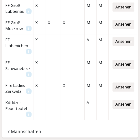
FF Groß
X
M
M
Ansehen
Lübbenau
i
FF Groß
X
X
X
M
M
Ansehen
Muckrow
i
FF
X
A
M
Ansehen
Libbenichen
i
FF
X
M
M
Ansehen
Schwanebeck
i
Fire Ladies
X
X
M
M
Ansehen
Zerkwitz
i
Kittlitzer
A
Ansehen
Feuerteufel
i
7 Mannschaften