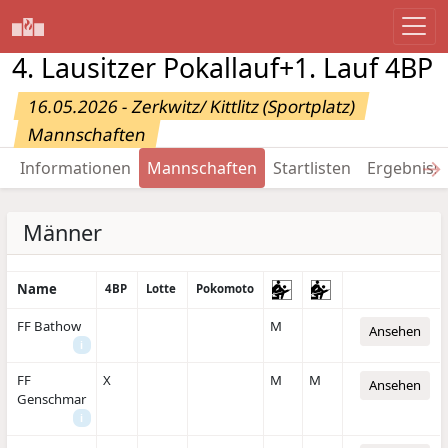
4. Lausitzer Pokallauf+1. Lauf 4BP
16.05.2026 - Zerkwitz/ Kittlitz (Sportplatz)
Mannschaften
→
Informationen
Mannschaften
Startlisten
Ergebniss
Männer
Name
4BP
Lotte
Pokomoto
FF Bathow
M
Ansehen
i
FF
X
M
M
Ansehen
Genschmar
i