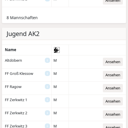
Ansehen
8 Mannschaften
Jugend AK2
Name
Altdöbern
M
i
Ansehen
FF Groß Klessow
M
i
Ansehen
FF Ragow
M
i
Ansehen
FF Zerkwitz 1
M
i
Ansehen
FF Zerkwitz 2
M
i
Ansehen
FF Zerkwitz 3
M
i
Ansehen