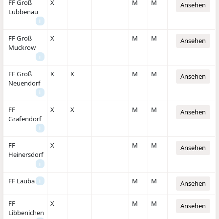
FF Groß
X
M
M
Ansehen
Lübbenau
i
FF Groß
X
M
M
Ansehen
Muckrow
i
FF Groß
X
X
M
M
Ansehen
Neuendorf
i
FF
X
X
M
M
Ansehen
Gräfendorf
i
FF
X
M
M
Ansehen
Heinersdorf
i
FF Lauba
M
M
i
Ansehen
FF
X
M
M
Ansehen
Libbenichen