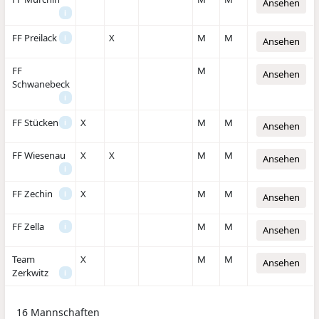
Ansehen
i
FF Preilack
X
M
M
i
Ansehen
FF
M
Ansehen
Schwanebeck
i
FF Stücken
X
M
M
i
Ansehen
FF Wiesenau
X
X
M
M
Ansehen
i
FF Zechin
X
M
M
i
Ansehen
FF Zella
M
M
i
Ansehen
Team
X
M
M
Ansehen
Zerkwitz
i
16 Mannschaften