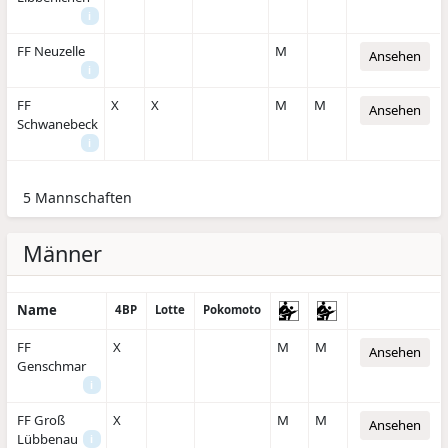
i
FF Neuzelle
M
Ansehen
i
FF
X
X
M
M
Ansehen
Schwanebeck
i
5 Mannschaften
Männer
Name
4BP
Lotte
Pokomoto
FF
X
M
M
Ansehen
Genschmar
i
FF Groß
X
M
M
Ansehen
Lübbenau
i