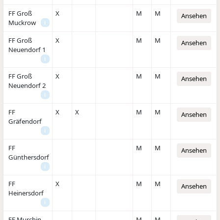
FF Groß
X
M
M
Ansehen
Muckrow
i
FF Groß
X
M
M
Ansehen
Neuendorf 1
i
FF Groß
X
M
M
Ansehen
Neuendorf 2
i
FF
X
X
M
M
Ansehen
Gräfendorf
i
FF
M
M
Ansehen
Günthersdorf
i
FF
X
M
M
Ansehen
Heinersdorf
i
FF Murchin
M
M