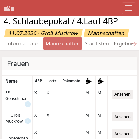
4. Schlaubepokal / 4.Lauf 4BP
11.07.2026 - Groß Muckrow
Mannschaften
→
Informationen
Mannschaften
Startlisten
Ergebniss
Frauen
Name
4BP
Lotte
Pokomoto
FF
X
X
M
M
Ansehen
Genschmar
i
FF Groß
X
X
M
M
Ansehen
Muckrow
i
FF
X
M
M
Ansehen
Libbenichen