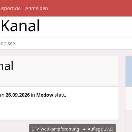
usport.de
Anmelden
-Kanal
ebnisse
nal
 am
26.09.2026
in
Medow
statt.
DFV-Wettkampfordnung - 4. Auflage 2023