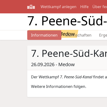
Wettkampf anlegen
Hilfe
Über fe
7. Peene-Süd
26.09.2026 - Medow
Informationen
Mannschaften
Erg
7. Peene-Süd-Ka
26.09.2026 - Medow
Der Wettkampf
7. Peene-Süd-Kanal
findet
Weitere Informationen folgen.