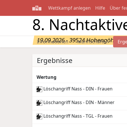
Wettkampf anlegen
Hilfe
Über fe
8. Nachtaktiv
19.09.2026 - 39524 Hohengöhren
Informationen
Mannschaften
Erg
Ergebnisse
Wertung
Löschangriff Nass - DIN - Frauen
Löschangriff Nass - DIN - Männer
Löschangriff Nass - TGL - Frauen