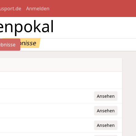
usport.de
Anmelden
enpokal
Ergebnisse
ebnisse
Ansehen
Ansehen
Ansehen