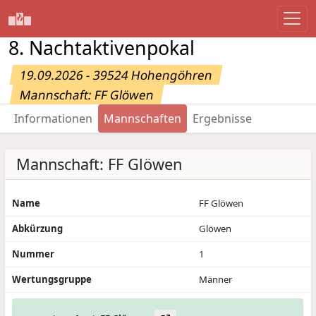
8. Nachtaktivenpokal
19.09.2026 - 39524 Hohengöhren
Mannschaft: FF Glöwen
Informationen
Mannschaften
Ergebnisse
Mannschaft: FF Glöwen
Name
FF Glöwen
Abkürzung
Glöwen
Nummer
1
Wertungsgruppe
Männer