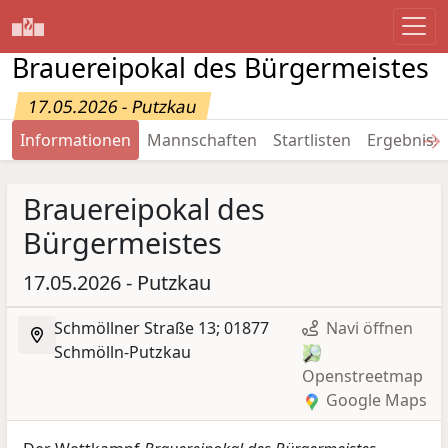
Brauereipokal des Bürgermeistes
17.05.2026 - Putzkau
→
Informationen
Mannschaften
Startlisten
Ergebniss
Brauereipokal des
Bürgermeistes
17.05.2026 - Putzkau
Schmöllner Straße 13; 01877
Navi öffnen
Schmölln-Putzkau
Openstreetmap
Google Maps