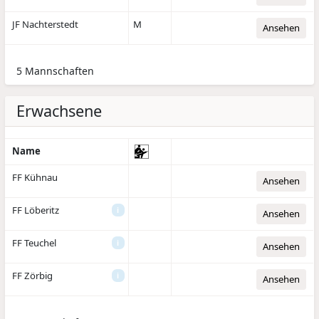
JF Nachterstedt
M
Ansehen
5 Mannschaften
Erwachsene
Name
FF Kühnau
Ansehen
FF Löberitz
i
Ansehen
FF Teuchel
i
Ansehen
FF Zörbig
i
Ansehen