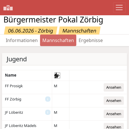
Bürgermeister Pokal Zörbig
06.06.2026 - Zörbig
Mannschaften
Informationen
Mannschaften
Ergebnisse
Jugend
Name
FF Prosigk
M
Ansehen
FF Zörbig
i
Ansehen
JF Löberitz
M
i
Ansehen
JF Löberitz Mädels
M
Ansehen