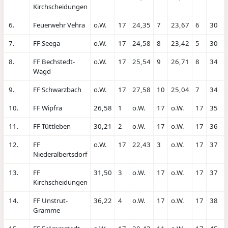
Kirchscheidungen
6.
Feuerwehr Vehra
o.W.
17
24,35
7
23,67
6
30
7.
FF Seega
o.W.
17
24,58
8
23,42
5
30
8.
FF Bechstedt-
o.W.
17
25,54
9
26,71
8
34
Wagd
9.
FF Schwarzbach
o.W.
17
27,58
10
25,04
7
34
10.
FF Wipfra
26,58
1
o.W.
17
o.W.
17
35
11.
FF Tüttleben
30,21
2
o.W.
17
o.W.
17
36
12.
FF
o.W.
17
22,43
3
o.W.
17
37
Niederalbertsdorf
13.
FF
31,50
3
o.W.
17
o.W.
17
37
Kirchscheidungen
14.
FF Unstrut-
36,22
4
o.W.
17
o.W.
17
38
Gramme