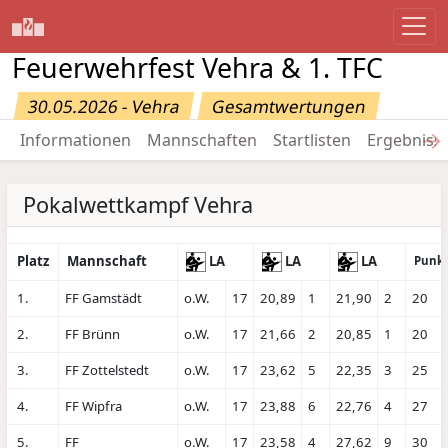
Feuerwehrfest Vehra & 1. TFC
30.05.2026 - Vehra
Gesamtwertungen
→
Informationen
Mannschaften
Startlisten
Ergebniss
Pokalwettkampf Vehra
Platz
Mannschaft
LA
LA
LA
Punk
1.
FF Gamstädt
o.W.
17
20,89
1
21,90
2
20
2.
FF Brünn
o.W.
17
21,66
2
20,85
1
20
3.
FF Zottelstedt
o.W.
17
23,62
5
22,35
3
25
4.
FF Wipfra
o.W.
17
23,88
6
22,76
4
27
5.
FF
o.W.
17
23,58
4
27,62
9
30