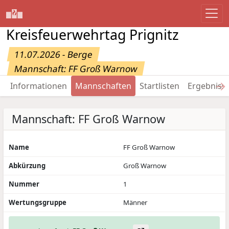
Kreisfeuerwehrtag Prignitz
11.07.2026 - Berge
Mannschaft: FF Groß Warnow
→
Informationen
Mannschaften
Startlisten
Ergebniss
Mannschaft: FF Groß Warnow
Name
FF Groß Warnow
Abkürzung
Groß Warnow
Nummer
1
Wertungsgruppe
Männer