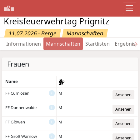
Kreisfeuerwehrtag Prignitz
11.07.2026 - Berge
Mannschaften
→
Informationen
Mannschaften
Startlisten
Ergebniss
Frauen
Name
FF Cumlosen
M
i
Ansehen
FF Dannenwalde
M
i
Ansehen
FF Glöwen
M
i
Ansehen
FF Groß Warnow
M
i
Ansehen