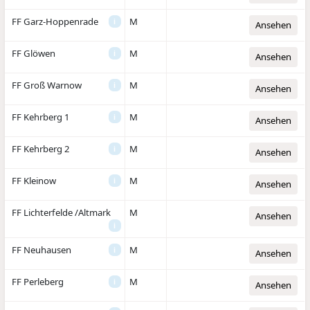
FF Garz-Hoppenrade
M
i
Ansehen
FF Glöwen
M
i
Ansehen
FF Groß Warnow
M
i
Ansehen
FF Kehrberg 1
M
i
Ansehen
FF Kehrberg 2
M
i
Ansehen
FF Kleinow
M
i
Ansehen
FF Lichterfelde /Altmark
M
Ansehen
i
FF Neuhausen
M
i
Ansehen
FF Perleberg
M
i
Ansehen