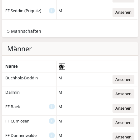
FF Seddin (Prignitz)
M
i
Ansehen
5 Mannschaften
Männer
Name
Buchholz-Boddin
M
Ansehen
Dallmin
M
Ansehen
FF Baek
M
i
Ansehen
FF Cumlosen
M
i
Ansehen
FF Dannenwalde
M
i
Ansehen