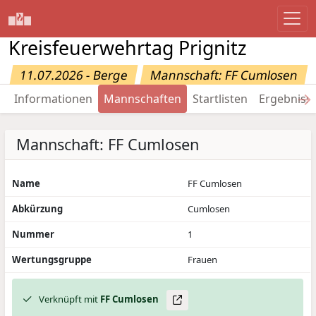
Kreisfeuerwehrtag Prignitz
11.07.2026 - Berge
Mannschaft: FF Cumlosen
→
Informationen
Mannschaften
Startlisten
Ergebniss
Mannschaft: FF Cumlosen
Name
FF Cumlosen
Abkürzung
Cumlosen
Nummer
1
Wertungsgruppe
Frauen
Verknüpft mit
FF Cumlosen